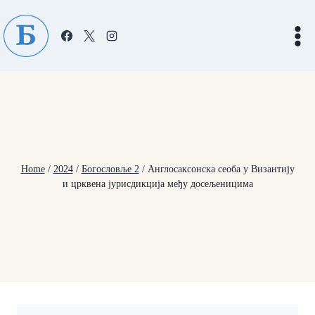
Skip
to
content
Home
/
2024
/
Богословље 2
/
Англосаксонска сеоба у Византију
и црквена јурисдикција међу досељеницима