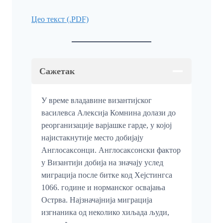
Цео текст (.PDF)
Сажетак
У време владавине византијског
василевса Алексија Комнина долази до
реорганизације варјашке гарде, у којој
најистакнутије место добијају
Англосаксонци. Англосаксонски фактор
у Византији добија на значају услед
миграција после битке код Хејстингса
1066. године и норманског освајања
Острва. Најзначајнија миграција
изгнаника од неколико хиљада људи,