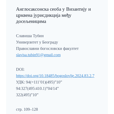
Англосаксонска сеоба у Византију и
црквена јурисдикција међу
досељеницима
Славиша Тубин
Универзитет у Београду
Православни богословски факултет
slavisa.tubin91@gmail.com
DOI:
https://doi.org/10.18485/bogoslovlje.2024.83.2.7
УДК: 94(=111’01)(495)”10”
94:327(495:410.1)”04/14”
322(495)”10”
стр. 109–128