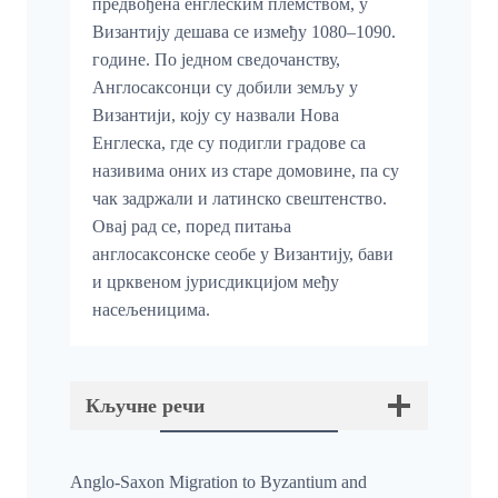
предвођена енглеским племством, у
Византију дешава се између 1080–1090.
године. По једном сведочанству,
Англосаксонци су добили земљу у
Византији, коју су назвали Нова
Енглеска, где су подигли градове са
називима оних из старе домовине, па су
чак задржали и латинско свештенство.
Овај рад се, поред питања
англосаксонске сеобе у Византију, бави
и црквеном јурисдикцијом међу
насељеницима.
Кључне речи
Anglo-Saxon Migration to Byzantium and