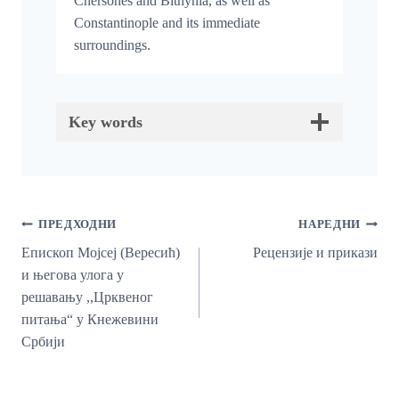
Chersones and Bithynia, as well as
Constantinople and its immediate
surroundings.
Key words
Кретање
ПРЕДХОДНИ
НАРЕДНИ
Чланка
Епископ Мојсеј (Вересић)
Рецензије и прикази
и његова улога у
решавању ,,Црквеног
питања“ у Кнежевини
Србији