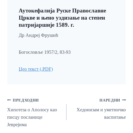
Аутокефалија Руске Православне
Цркве и њено уздизање на степен
патријаршије 1589. г.
Др Андреј Фрушић
Богословље 1957/2, 83-93
Цео текст (.PDF)
Кретање
ПРЕДХОДНИ
НАРЕДНИ
Чланка
Хипотеза о Аполосу као
Хедонизам и уметничко
писцу посланице
васпитање
Јеврејима