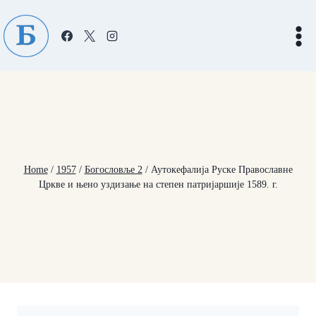
Skip
to
content
Home
/
1957
/
Богословље 2
/
Аутокефалија Руске Православне
Цркве и њено уздизање на степен патријаршије 1589. г.