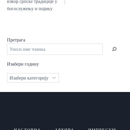
извор српске традиције у
богослужењу и појању
Претрага
Изабери годину
Категорије