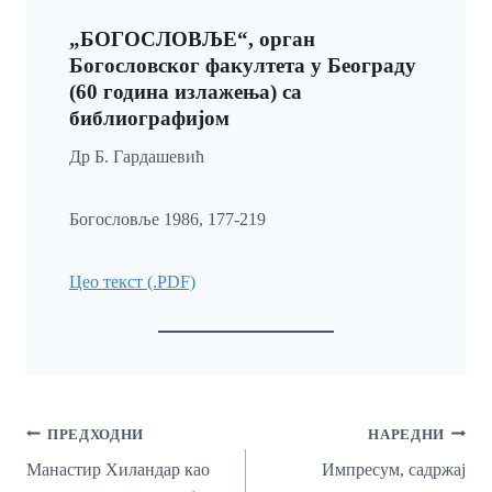
„БОГОСЛОВЉЕ“, орган
Богословског факултета у Београду
(60 година излажења) са
библиографијом
Др Б. Гардашевић
Богословље 1986, 177-219
Цео текст (.PDF)
Кретање
ПРЕДХОДНИ
НАРЕДНИ
Чланка
Манастир Хиландар као
Импресум, садржај