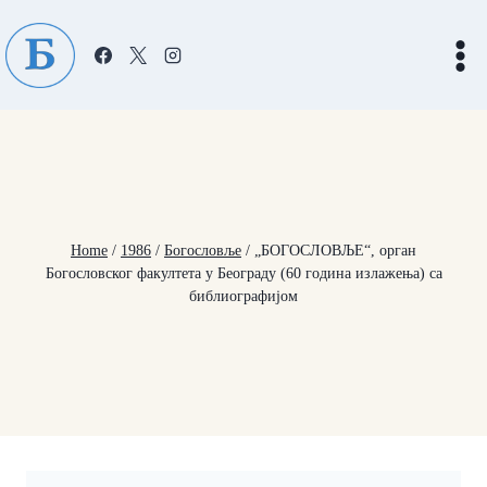
Skip
to
content
Home
/
1986
/
Богословље
/
„БОГОСЛОВЉЕ“, орган
Богословског факултета у Београду (60 година излажења) са
библиографијом