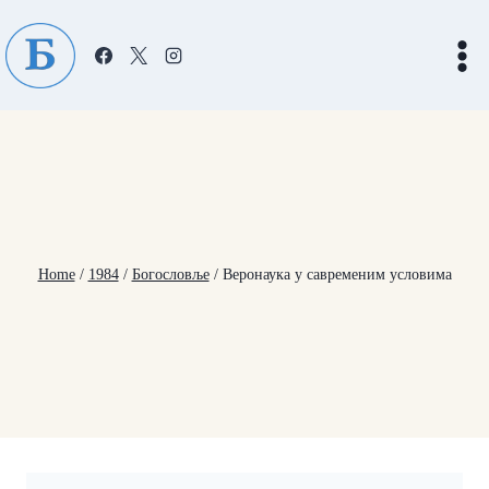
Skip
to
content
Home
/
1984
/
Богословље
/
Веронаука у савременим условима