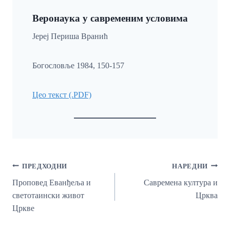
Веронаука у савременим условима
Јереј Периша Вранић
Богословље 1984, 150-157
Цео текст (.PDF)
Кретање
ПРЕДХОДНИ
НАРЕДНИ
Чланка
Проповед Еванђеља и
Савремена култура и
светотаински живот
Црква
Цркве