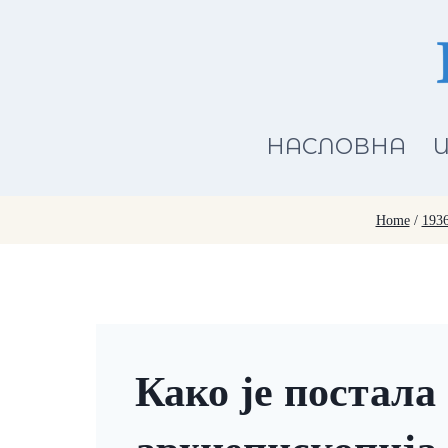
Skip
to
content
НАСЛОВНА
И
Home
/
193
Како је постала