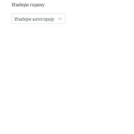
Изабери годину
Категорије