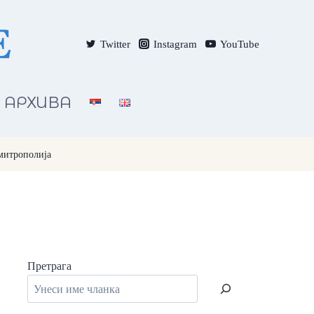
Twitter
Instagram
YouTube
АРХИВА
 митрополија
Претрага