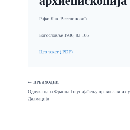
архиепископија
Рајко Лав. Веселиновић
Богословље 1936, 83-105
Цео текст (.PDF)
Кретање
ПРЕДХОДНИ
Одлука цара Франца I о унијаћењу православних у
Далмацији
Чланка