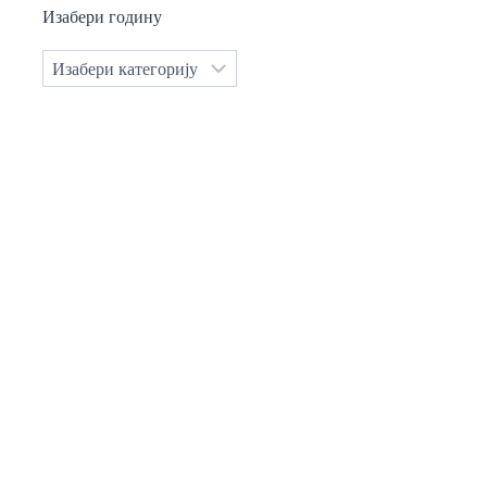
Изабери годину
Категорије