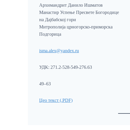
Архимандрит Данило Ишматов
Mанастир Успење Пресвете Богородице
на Дајбабској гори
Митрополија црногорско-приморска
Подгорица
isma.alex@yandex.ru
УДК: 271.2-528-549-276.63
49–63
Цео текст (.PDF)