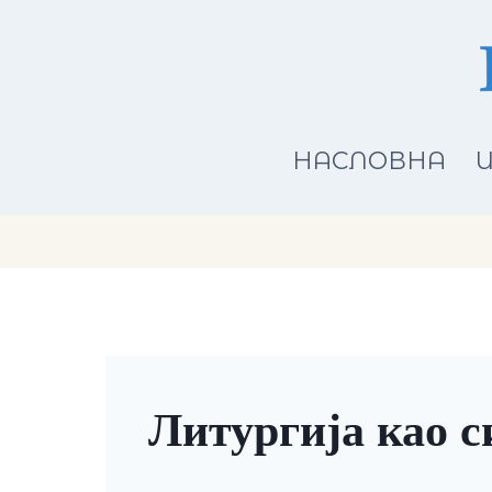
Skip
to
content
НАСЛОВНА
И
Литургија као 