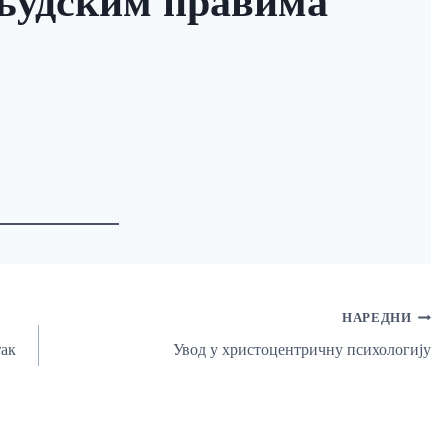
људским правима
НАРЕДНИ
так
Увод у христоцентричну психологију