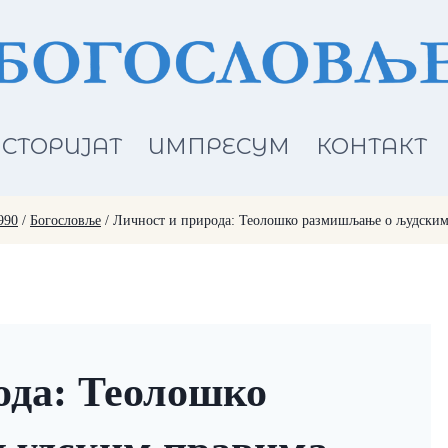
СТОРИЈАТ
ИМПРЕСУМ
КОНТАКТ
990
/
Богословље
/
Личност и природа: Теолошко размишљање о људски
ода: Теолошко