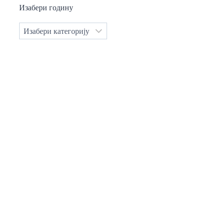
Изабери годину
Категорије