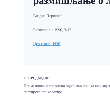
размишљање о 
Владан Перишић
Богословље 1990, 3-12
Цео текст (.PDF)
Кретање
ПРЕДХОДНИ
Психолошка и теолошка одређења човека као зада
пастирске психологије
Чланка