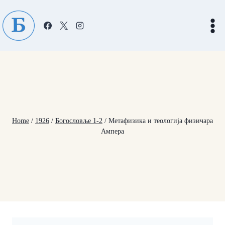
Skip
to
content
Home
/
1926
/
Богословље 1-2
/
Метафизика и теологија физичара
Ампера