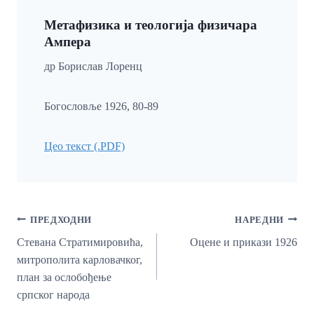
Метафизика и теологија физичара
Ампера
др Борислав Лоренц
Богословље 1926, 80-89
Цео текст (.PDF)
Кретање
ПРЕДХОДНИ
НАРЕДНИ
Чланка
Стевана Стратимировића,
Оцене и прикази 1926
митрополита карловачког,
план за ослобођење
српског народа