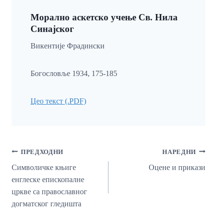
Морално аскетско учење Св. Нила
Синајског
Викентије Фрадински
Богословље 1934, 175-185
Цео текст (.PDF)
Кретање
ПРЕДХОДНИ
НАРЕДНИ
Чланка
Символичке књиге
Оцене и прикази
енглеске епископалне
цркве са православног
догматског гледишта