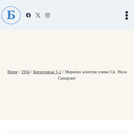
Skip
to
content
Home
/
1934
/
Богословље 1-2
/
Морално аскетско учење Св. Нила
Синајског