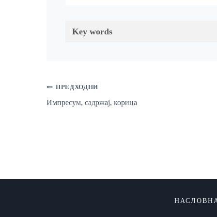
Key words
Кретање
ПРЕДХОДНИ
Импресум, садржај, корица
Чланка
НАСЛОВН