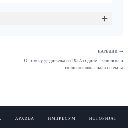
НАРЕДНИ
О Томосу уједињења из 1922. године – канонска и
еклисиолошка анализа текста
А
АРХИВА
ИМПРЕСУМ
ИСТОРИЈАТ