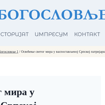
СТОРИЈАТ
ИМПРЕСУМ
КОНТАКТ
Богословље 1
/
Освећење светог мира у васпостављеној Српској патријар
г мира у