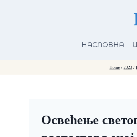
Skip
to
content
НАСЛОВНА
И
Home
/
2023
/
Освећење свето