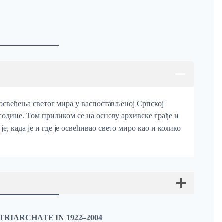
 освећења светог мира у васпостављеној Српској
 године. Том приликом се на основу архивске грађе и
е, када је и где је освећивао свето миро као и колико
RIARCHATE IN 1922–2004