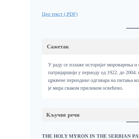
Цео текст (.PDF)
Сажетак
У раду се излаже историјат мироварења и
патријаршији у периоду од 1922. до 2004.
црквене периодике одговара на питања ко ј
је мира сваком приликом освећено.
Кључне речи
THE HOLY MYRON IN THE SERBIAN PAT