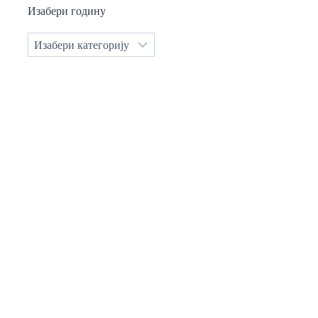
Изабери годину
Категорије