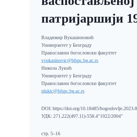
васпостављеној
патријаршији 1
Владимир Вукашиновић
Универзитет у Београду
Православни богословски факултет
vvukasinovic@bfspc.bg.ac.rs
Никола Лукић
Универзитет у Београду
Православни богословски факултет
nlukic@bfspc.bg.ac.rs
DOI: https://doi.org/10.18485/bogoslovlje.2023.8
УДК: 271.222(497.11)-558.4″1922/2004″
стр. 5–16