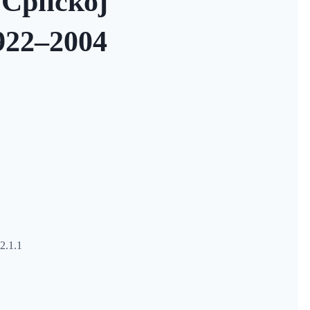
 Српској
922–2004
2.1.1