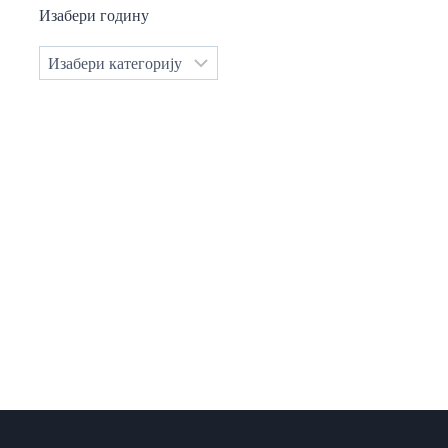
Изабери годину
Категорије