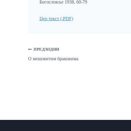
Богословље 1938, 60-79
Цео текст (.PDF)
Кретање
ПРЕДХОДНИ
О мешовитим браковима
Чланка