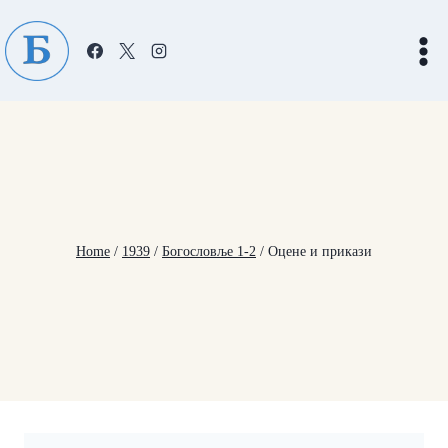
Skip
to
content
Home
/
1939
/
Богословље 1-2
/
Оцене и прикази