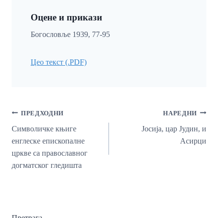
Оцене и прикази
Богословље 1939, 77-95
Цео текст (.PDF)
Кретање
ПРЕДХОДНИ
НАРЕДНИ
Чланка
Символичке књиге
Јосија, цар Јудин, и
енглеске епископалне
Асирци
цркве са православног
догматског гледишта
Претрага