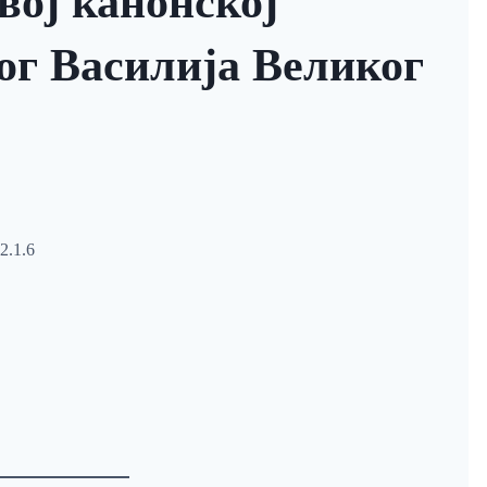
рвој канонској
ог Василија Великог
2.1.6