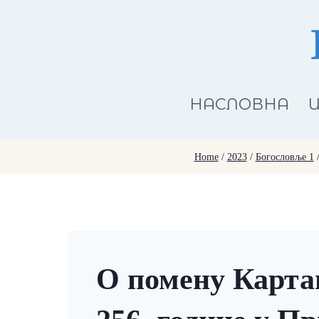
Skip
to
content
НАСЛОВНА
И
Home
/
2023
/
Богословље 1
О помену Картаг