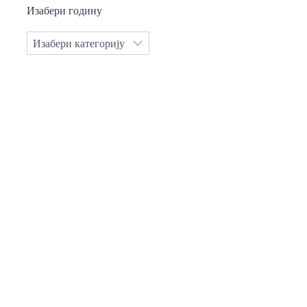
Изабери годину
Категорије