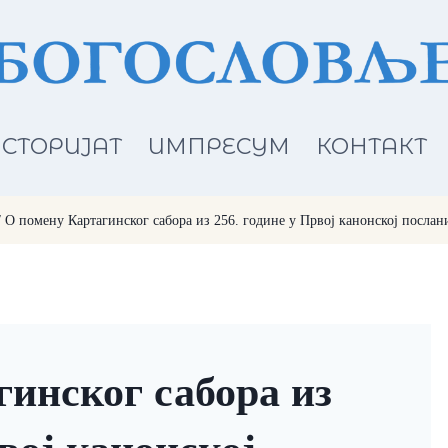
СТОРИЈАТ
ИМПРЕСУМ
КОНТАКТ
/
О помену Картагинског сабора из 256. године у Првој канонској послан
инског сабора из