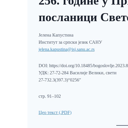
256. године у П
посланици Свет
Јелена Капустина
Институт за српски језик САНУ
jelena.kapustina@isj.sanu.ac.rs
DOI: https://doi.org/10.18485/bogoslovlje.2023.8
УДК: 27-72-284 Василије Велики, свети
27-732.3(397.3)“0256″
стр. 91–102
Цео текст (.PDF)