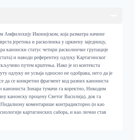
ом Амфилохију Иконијском, која разматра начине
рста јеретика и расколника у црквену заједницу,
ра канонски статус четири расколничке групације
астата) и наводи референтну одлуку Картагинског
кључиво путем крштења. Иако је из контекста
ту одлуку не усваја односно не одобрава, него да је
се да се конкретни фрагмент код разних канониста
ки канониста Зонара тумачи га коректно, Никодим
ну канонску процену Светог Василија), док га
 Пидалиону коментарише контрадикторно (и као
сиологији картагинских сабора, и као лични став