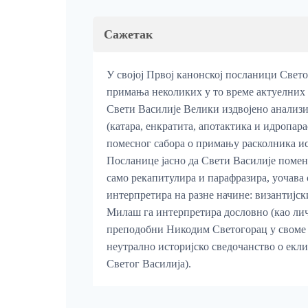
Сажетак
У својој Првој канонској посланици Свет
примања неколиких у то време актуeлних в
Свети Василије Велики издвојено анализи
(катара, енкратита, апотактика и идропар
помесног сабора о примању расколника ис
Посланице јасно да Свети Василије помену
само рекапитулира и парафразира, уочава 
интерпретира на разне начине: византијс
Милаш га интерпретира дословно (као лич
преподобни Никодим Светогорац у своме
неутрално историјско сведочанство о екли
Светог Василија).