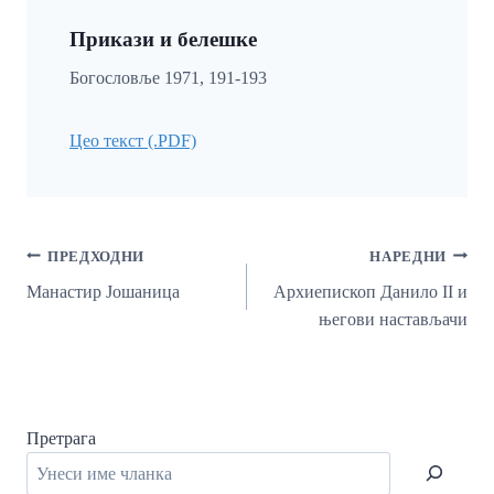
Прикази и белешке
Богословље 1971, 191-193
Цео текст (.PDF)
Кретање
ПРЕДХОДНИ
НАРЕДНИ
Чланка
Манастир Јошаница
Архиепископ Данило II и
његови настављачи
Претрага