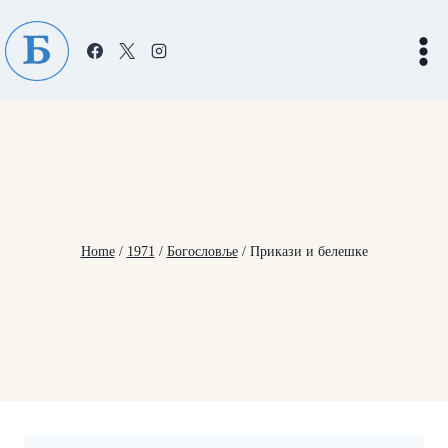
Skip
to
content
Home
/
1971
/
Богословље
/
Прикази и белешке