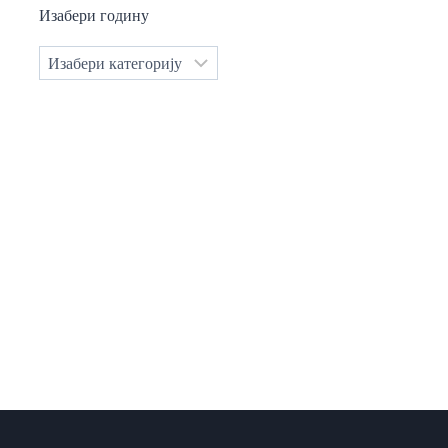
Изабери годину
Категорије