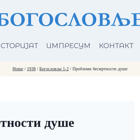
СТОРИЈАТ
ИМПРЕСУМ
КОНТАКТ
Home
/
1938
/
Богословље 1-2
/
Проблеми бесмртности душе
тности душе