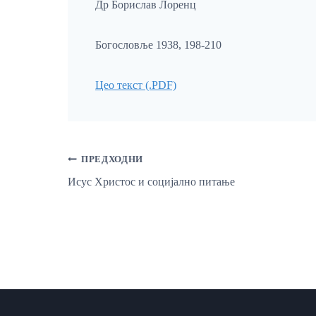
Др Борислав Лоренц
Богословље 1938, 198-210
Цео текст (.PDF)
Кретање
ПРЕДХОДНИ
Исус Христос и социјално питање
Чланка