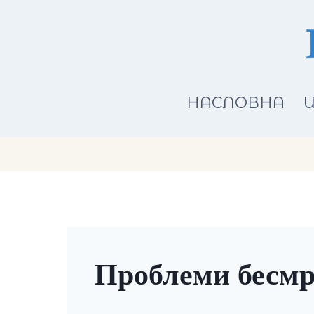
Skip
to
content
НАСЛОВНА
И
Проблеми бесмр