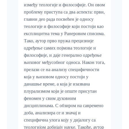
између теологије и философије. Он овом
проблему приступа са два аспекта: први,
главни део рада посвећен је односу
теологије и философије који постоји као
експлицитна тема у Ранеровим списима.
Тако, аутор прво пружа прецизније
одређење самих појмова теологије и
философије, и даје генерално одређење
њиховог међусобног односа. Након тога,
прелази се на анализу специфичности
која у њиховом односу постоји у
данашње време, а која је изазвана
плурализмом који је опште присутан
феномен у свим духовним
дисциплинама. С обзиром на савремено
доба, анализира се и значај и
специфична улога коју у дијалогу са
теологијом добијају науке. Такође, аутор