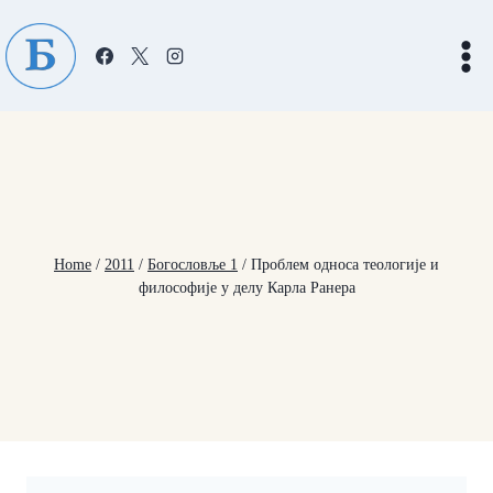
Skip
to
content
Home
/
2011
/
Богословље 1
/
Проблем односа теологије и
философије у делу Карла Ранера