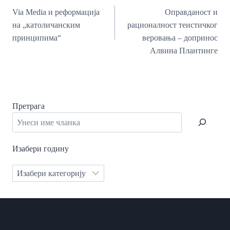
Чланка
Via Media и реформација
Оправданост и
на „католичанским
рационалност теистичког
принципима“
веровања – допринос
Алвина Плантинге
Претрага
Изабери годину
Категорије