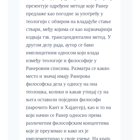
презентује одређене методе које Ранер
предлаже као погодне за употребу у
теологији с обзиром на владајуће стање
ствари, међу којима се као најзначајнији
издваја тзв. трансцендентални метод. У
другом делу рада, аутор се бави
имплицитним односом који влада
између теологије и философије у
Ранеровим списима. Разматра се какво
место и значај имају Ранерова
философска дела у односу на она
теолошка, колики и какав утицај су на
њега оставили поједини философи
(нарочито Кант и Хајдегер), као и то на
који начин се Ранер односио према
различитим философским концептима
које је преузимао и како их је
имплементирао у своје учење. На крају,