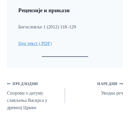
Рецензије и прикази
Богословље 1 (2012) 118–129
Цео текст (.PDF)
Кретање
ПРЕДХОДНИ
НАРЕДНИ
Чланка
Спорови о датуму
Уводна реч
слављења Васкрса у
древној Цркви