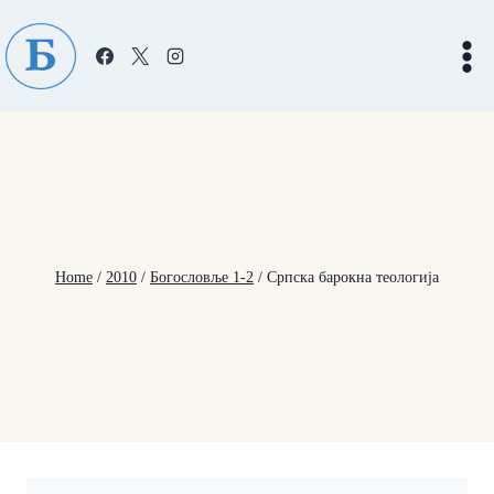
Skip
to
content
Home
/
2010
/
Богословље 1-2
/
Српска барокна теологија