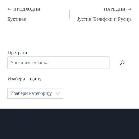
Кретање
ПРЕДХОДНИ
НАРЕДНИ
Чланка
Буктиње
Јустин Ћелијски и Русија
Претрага
Изабери годину
Категорије