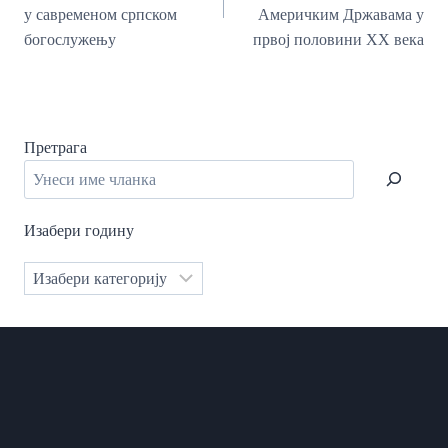
у савременом српском
Америчким Државама у
богослужењу
првој половини ХХ века
Претрага
Изабери годину
Категорије