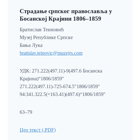
Страдање српског православља у
Босанској Крајини 1806–1859
Братислав Теиновић
Музеј Републике Српске
Бања Лука
bratislav.teinovic@muzejrs.com
УДК: 271.222(497.11)-9(497.6 Босанска
Крајина)“1806/1859″
271.222(497.11)-725-674.5″1806/1859″
94:341.322.5(=163.41)(497.6)“1806/1859″
63–79
Цео текст (.PDF)