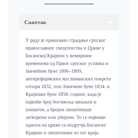
Сажетак
У раду је приказано страдање српског
православног свештенства и Цркве у
Босанској Крајини у немирним
временима од Првог српског устанка и
Јанчићеве буне 1806–1809,
антиреформских муслиманских покрета
отпора 1832, поп Јовичине буне 1834. и
Крајишке буне 1858. године, када је
највећи број богомоља запаљен и
уништен, а бројни свештеници
затворени или убијени. То се највише
односи на цркве са подручја Босанске
Крајине и свештенике из тог краја