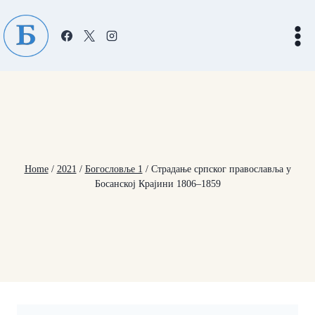
Skip
to
content
Home
/
2021
/
Богословље 1
/
Страдање српског православља у
Босанској Крајини 1806–1859