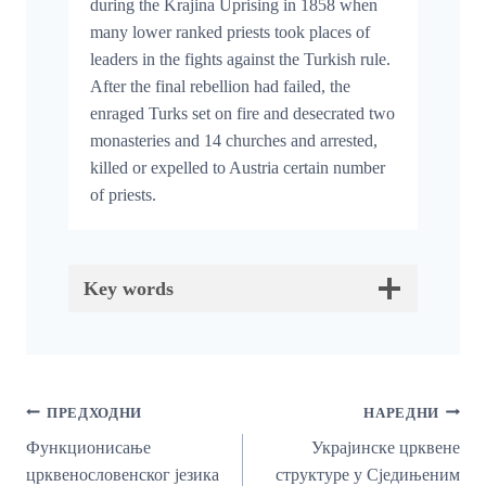
during the Krajina Uprising in 1858 when
many lower ranked priests took places of
leaders in the fights against the Turkish rule.
After the final rebellion had failed, the
enraged Turks set on fire and desecrated two
monasteries and 14 churches and arrested,
killed or expelled to Austria certain number
of priests.
Key words
Кретање
ПРЕДХОДНИ
НАРЕДНИ
Чланка
Функционисање
Украјинске црквене
црквенословенског језика
структуре у Сједињеним