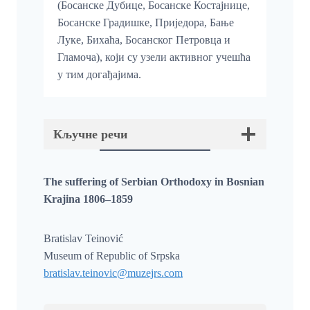
(Босанске Дубице, Босанске Костајнице,
Босанске Градишке, Приједора, Бање
Луке, Бихаћа, Босанског Петровца и
Гламоча), који су узели активног учешћа
у тим догађајима.
Кључне речи
The suffering of Serbian Orthodoxy in Bosnian
Krajina 1806–1859
Bratislav Teinović
Museum of Republic of Srpska
bratislav.teinovic@muzejrs.com