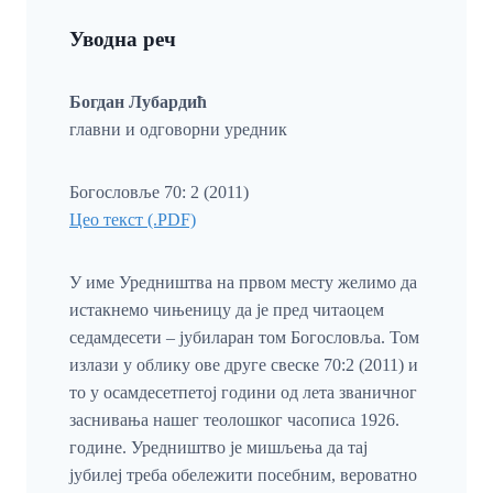
Уводна реч
Богдан Лубардић
главни и одговорни уредник
Богословље 70: 2 (2011)
Цео текст (.PDF)
У име Уредништва на првом месту желимо да
истакнемо чињеницу да је пред читаоцем
седамдесети – јубиларан том Богословља. Том
излази у облику ове друге свеске 70:2 (2011) и
то у осамдесетпетој години од лета званичног
заснивања нашег теолошког часописа 1926.
године. Уредништво је мишљења да тај
јубилеј треба обележити посебним, вероватно