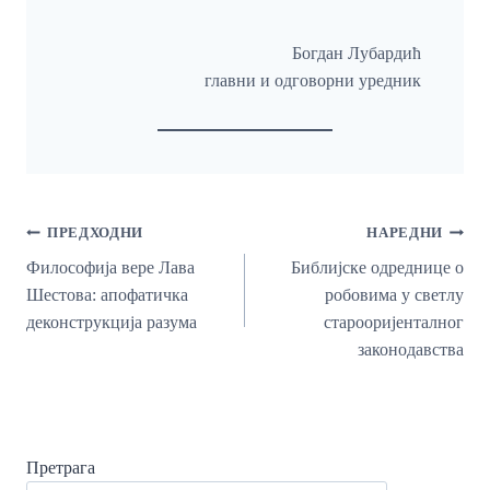
Богдан Лубардић
главни и одговорни уредник
Кретање
ПРЕДХОДНИ
НАРЕДНИ
Чланка
Философија вере Лава
Библијске одреднице о
Шестова: апофатичка
робовима у светлу
деконструкција разума
старооријенталног
законодавства
Претрага