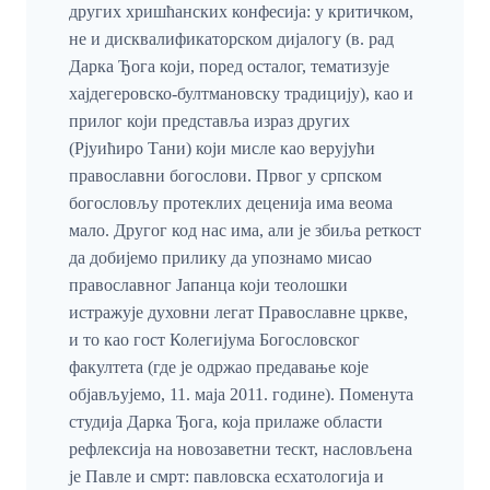
других хришћанских конфесија: у критичком,
не и дисквалификаторском дијалогу (в. рад
Дарка Ђога који, поред осталог, тематизује
хајдегеровско-бултмановску традицију), као и
прилог који представља израз других
(Рјуићиро Тани) који мисле као верујући
православни богослови. Првог у српском
богословљу протеклих деценија има веома
мало. Другог код нас има, али је збиља реткост
да добијемо прилику да упознамо мисао
православног Јапанца који теолошки
истражује духовни легат Православне цркве,
и то као гост Колегијума Богословског
факултета (где је одржао предавање које
објављујемо, 11. маја 2011. године). Поменута
студија Дарка Ђога, која прилаже области
рефлексија на новозаветни тескт, насловљена
је Павле и смрт: павловска есхатологија и