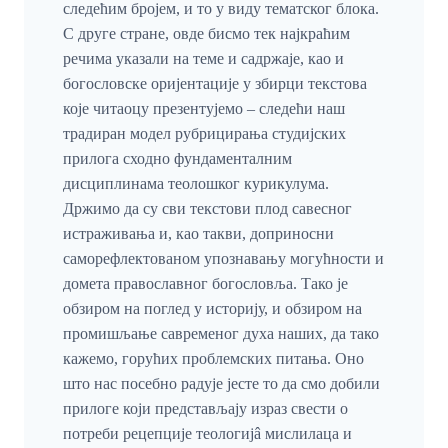
следећим бројем, и то у виду тематског блока.
С друге стране, овде бисмо тек најкраћим
речима указали на теме и садржаје, као и
богословске оријентације у збирци текстова
које читаоцу презентујемо – следећи наш
традиран модел рубрицирања студијских
прилога сходно фундаменталним
дисциплинама теолошког курикулума.
Држимо да су сви текстови плод савесног
истраживања и, као такви, доприносни
саморефлектованом упознавању могућности и
домета православног богословља. Тако је
обзиром на поглед у историју, и обзиром на
промишљање савременог духа наших, да тако
кажемо, горућих проблемских питања. Оно
што нас посебно радује јесте то да смо добили
прилоге који представљају израз свести о
потреби рецепције теологијâ мислилаца и