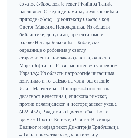
ἔσχατος ἐχθρός, док је текст Рјуићира Танија
насловљен Оглед о динамизму људског бића и
природе (φύσις) – у контексту θέωσις-а код
Светог Максима Исповедника. Из области
библистике, допунимо, презентирамо и
радове Ненада Божовића – Библијске
одреднице о робовима у светлу
старооријенталног законодавства, односно
Марка Јефтића – Развој монотеизма у древном
Израиљу. Из области патрологије читаоцима,
допунимо и то, дајемо на увид још студије
Илија Марчетића – Пастирско-богословска
делатност Келестина I, епископа римског,
против пелагијанског и несторијанског учења
(422–432), Владимира Цветковића – Бог и
време у Против Евномија Светог Василија
Великог и најзад текст Димитрија Трибушњија
– Тајна присуства: увод у онтологију