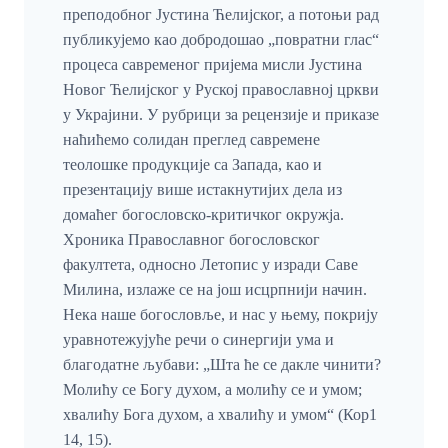
преподобног Јустинa Ћелијског, а потоњи рад
публикујемо као добродошао „повратни глас“
процеса савременог пријема мисли Јустина
Новог Ћелијског у Руској православној цркви
у Украјини. У рубрици за рецензије и приказе
наћићемо солидан преглед савремене
теолошке продукције са Запада, као и
презентацију више истакнутијих дела из
домаћег богословско-критичког окружја.
Хроника Православног богословског
факултета, односно Летопис у изради Саве
Милина, излаже се на још исцрпнији начин.
Нека наше богословље, и нас у њему, покрију
уравнотежујуће речи о синергији ума и
благодатне љубави: „Шта ће се дакле чинити?
Молићу се Богу духом, а молићу се и умом;
хвалићу Бога духом, а хвалићу и умом“ (Кор1
14, 15).