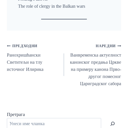
The role of clergy in the Balkan wars
Кретање
ПРЕДХОДНИ
НАРЕДНИ
Чланка
Ранохришћански
Ванвременска актуелност
Светитељи на тлу
канонског предања Цркве
источног Илирика
на примеру канона Прво-
другог помесног
Цариградског сабора
Претрага