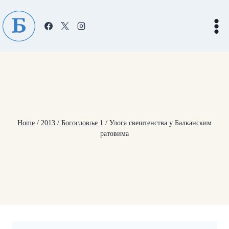
Skip
to
content
Home
/
2013
/
Богословље 1
/
Улога свештенства у Балканским
ратовима