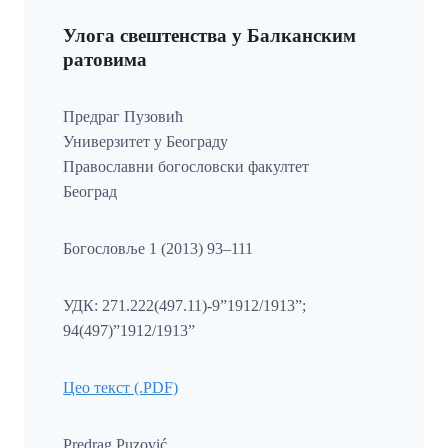
Улога свештенства у Балканским
ратовима
Предраг Пузовић
Универзитет у Београду
Православни богословски факултет
Београд
Богословље 1 (2013) 93–111
УДК: 271.222(497.11)-9”1912/1913”;
94(497)”1912/1913”
Цео текст (.PDF)
Predrag Puzović