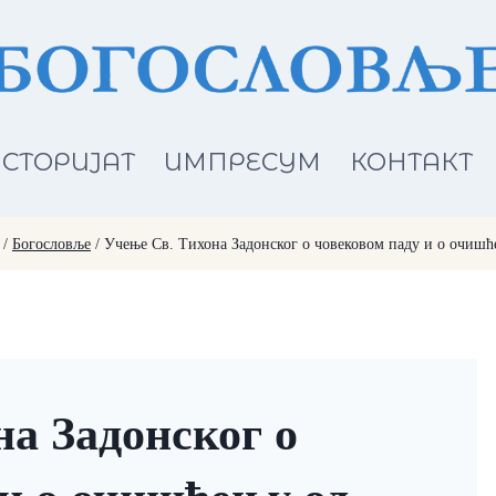
СТОРИЈАТ
ИМПРЕСУМ
КОНТАКТ
/
Богословље
/
Учење Св. Тихона Задонског о човековом паду и о очишћ
а Задонског о