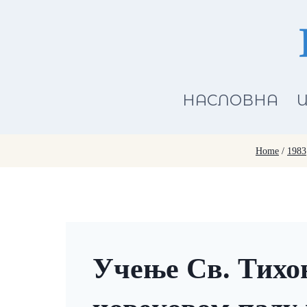
Skip
to
content
НАСЛОВНА
И
Home
/
1983
Учење Св. Тихон