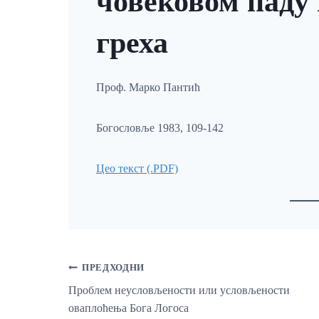
човековом паду
греха
Проф. Марко Пантић
Богословље 1983, 109-142
Цео текст (.PDF)
Кретање
ПРЕДХОДНИ
Проблем неусловљености или условљености
оваплоћења Бога Логоса