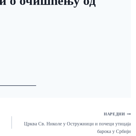
 и о очишћењу од
НАРЕДНИ
Црква Св. Николе у Остружници и почеци утицаја
барока у Србији