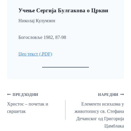
Учење Сергија Булгакова о Цркви
Николај Кулумзин
Богословље 1982, 87-98
Цео текст (.PDF)
Кретање
ПРЕДХОДНИ
НАРЕДНИ
Чланка
Христос – почетак и
Елементи исихазма у
свршетак
животопису св. Стефана
Дечанског од Григорија
Цамблака