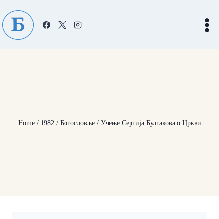
Skip
to
content
Home
/
1982
/
Богословље
/
Учење Сергија Булгакова о Цркви