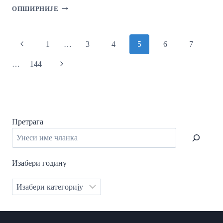
РЕЦЕНЗИЈЕ
ОПШИРНИЈЕ
И
ПРИКАЗИ
Page
Предходни
1
…
3
4
5
6
7
Navigation
Page
Наредни
…
144
Page
Претрага
Изабери годину
Категорије