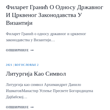
КЊИГА
Филарет Гранић О Односу Државног
У
ХРИШЋАНСКИМ
И Црквеног Законодавства У
АСКЕТСКИМ
Византији
ЗАЈЕДНИЦАМА
ЕГИПТА
У
Филарет Гранић о односу државног и црквеног
ПЕРИОДУ
законодавства у Византији…
IV–
VII
ФИЛАРЕТ
ОПШИРНИЈЕ
ВЕКА
ГРАНИЋ
—
О
ПОЛОЖАЈ
ОДНОСУ
2021
|
БОГОСЛОВЉЕ 2
И
ДРЖАВНОГ
УЛОГА
Литургија Као Символ
И
СВЕТОГ
ЦРКВЕНОГ
ПИСМА
ЗАКОНОДАВСТВА
Литургија као символ Архимандрит Данило
У
ИшматовMанастир Успење Пресвете Богородицена
ВИЗАНТИЈИ
Дајбабској…
ЛИТУРГИЈА
ОПШИРНИЈЕ