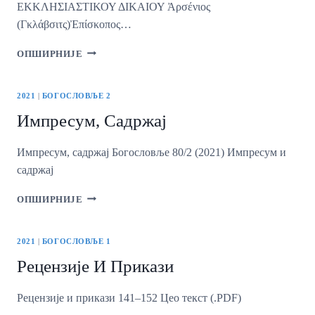
ΕΚΚΛΗΣΙΑΣΤΙΚΟΥ ΔΙΚΑΙΟΥ Ἀρσένιος
(Γκλάβσιτς)Ἐπίσκοπος…
ΤΑ
ОПШИРНИЈЕ
ΜΟΝΑΣΤΗΡΙΑΚΑ
ΤΥΠΙΚΑ
ΩΣ
2021
|
БОГОСЛОВЉЕ 2
ΠΗΓΕΣ
Импресум, Садржај
ΤΟΥ
ΕΚΚΛΗΣΙΑΣΤΙΚΟΥ
ΔΙΚΑΙΟΥ
Импресум, садржај Богословље 80/2 (2021) Импресум и
садржај
ИМПРЕСУМ,
ОПШИРНИЈЕ
САДРЖАЈ
2021
|
БОГОСЛОВЉЕ 1
Рецензије И Прикази
Рецензије и прикази 141–152 Цео текст (.PDF)