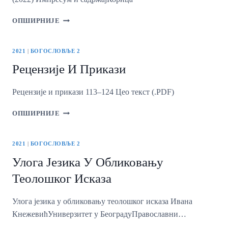
ИМПРЕСУМ,
ОПШИРНИЈЕ
САДРЖАЈ,
КОРИЦА
2021
|
БОГОСЛОВЉЕ 2
Рецензије И Прикази
Рецензије и прикази 113–124 Цео текст (.PDF)
РЕЦЕНЗИЈЕ
ОПШИРНИЈЕ
И
ПРИКАЗИ
2021
|
БОГОСЛОВЉЕ 2
Улога Језика У Обликовању
Теолошког Исказа
Улога језика у обликовању теолошког исказа Ивана
КнежевићУниверзитет у БеоградуПравославни…