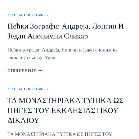
КАО
СИМВОЛ
2021
|
БОГОСЛОВЉЕ 2
Пећки Зографи: Андреја, Лонгин И
Један Анонимни Сликар
Пећки зографи: Андреја, Лонгин и један анонимни
сликар Игњатије Урош…
ПЕЋКИ
ОПШИРНИЈЕ
ЗОГРАФИ:
АНДРЕЈА,
ЛОНГИН
2021
|
БОГОСЛОВЉЕ 2
И
ΤΑ ΜΟΝΑΣΤΗΡΙΑΚΑ ΤΥΠΙΚΑ ΩΣ
ЈЕДАН
АНОНИМНИ
ΠΗΓΕΣ ΤΟΥ ΕΚΚΛΗΣΙΑΣΤΙΚΟΥ
СЛИКАР
ΔΙΚΑΙΟΥ
ΤΑ ΜΟΝΑΣΤΗΡΙΑΚΑ ΤΥΠΙΚΑ ΩΣ ΠΗΓΕΣ ΤΟΥ