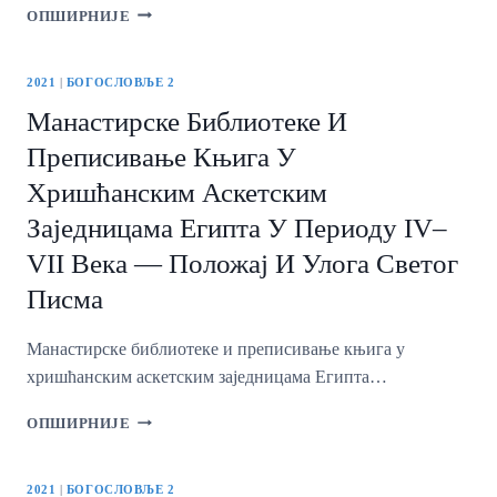
УЛОГА
ОПШИРНИЈЕ
ЈЕЗИКА
У
ОБЛИКОВАЊУ
2021
|
БОГОСЛОВЉЕ 2
ТЕОЛОШКОГ
Манастирске Библиотеке И
ИСКАЗА
Преписивање Књига У
Хришћанским Аскетским
Заједницама Египта У Периоду IV–
VII Века — Положај И Улога Светог
Писма
Манастирске библиотеке и преписивање књига у
хришћанским аскетским заједницама Египта…
МАНАСТИРСКЕ
ОПШИРНИЈЕ
БИБЛИОТЕКЕ
И
ПРЕПИСИВАЊЕ
2021
|
БОГОСЛОВЉЕ 2