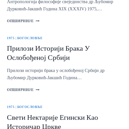
Антропологија философије свејединства др Љубомир
Дурковић-Јакшић Година XIX (ХХХIV) 1975,…
АНТРОПОЛОГИЈА
ОПШИРНИЈЕ
ФИЛОСОФИЈЕ
СВЕЈЕДИНСТВА
1975
|
БОГОСЛОВЉЕ
Прилози Историји Брака У
Ослобођеној Србији
Прилози историји брака у ослобођеној Србији др
Љубомир Дурковић-Јакшић Година…
ПРИЛОЗИ
ОПШИРНИЈЕ
ИСТОРИЈИ
БРАКА
У
1975
|
БОГОСЛОВЉЕ
ОСЛОБОЂЕНОЈ
Свети Нектарије Егински Као
СРБИЈИ
Историчар Цркве