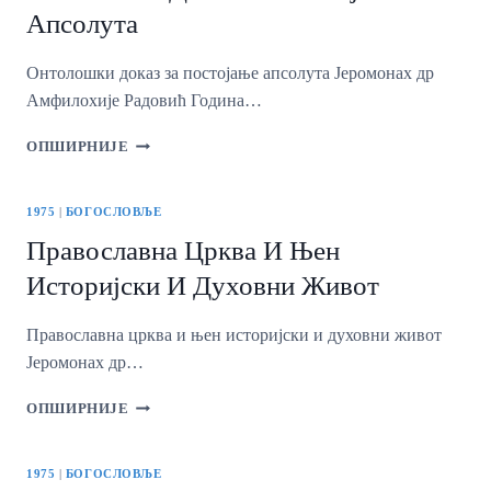
КАРЛОВЦИМА
Апсолута
1784.
ГОДИНЕ
Онтолошки доказ за постојање апсолута Јеромонах др
Амфилохије Радовић Година…
ОНТОЛОШКИ
ОПШИРНИЈЕ
ДОКАЗ
ЗА
ПОСТОЈАЊЕ
1975
|
БОГОСЛОВЉЕ
АПСОЛУТА
Православна Црква И Њен
Историјски И Духовни Живот
Православна црква и њен историјски и духовни живот
Јеромонах др…
ПРАВОСЛАВНА
ОПШИРНИЈЕ
ЦРКВА
И
ЊЕН
1975
|
БОГОСЛОВЉЕ