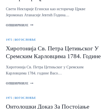
Свети Нектарије Егински као историчар Цркве
Јеромонах Атанасије Јевтић Година…
СВЕТИ
ОПШИРНИЈЕ
НЕКТАРИЈЕ
ЕГИНСКИ
КАО
1975
|
БОГОСЛОВЉЕ
ИСТОРИЧАР
Хиротонија Св. Петра Цетињског У
ЦРКВЕ
Сремским Карловцима 1784. Године
Хиротонија Св. Петра Цетињског у Сремским
Карловцима 1784. године Васо…
ХИРОТОНИЈА
ОПШИРНИЈЕ
СВ.
ПЕТРА
ЦЕТИЊСКОГ
1975
|
БОГОСЛОВЉЕ
У
Онтолошки Доказ За Постојање
СРЕМСКИМ