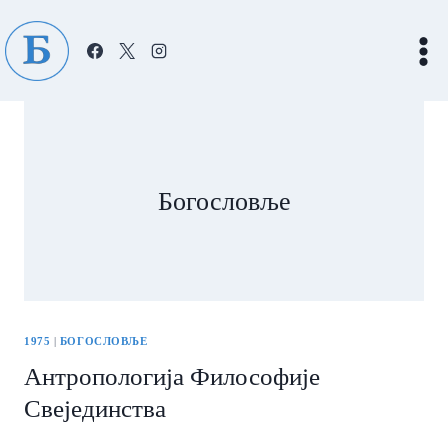
Skip
to
content
Богословље
1975
|
БОГОСЛОВЉЕ
Антропологија Философије
Свејединства