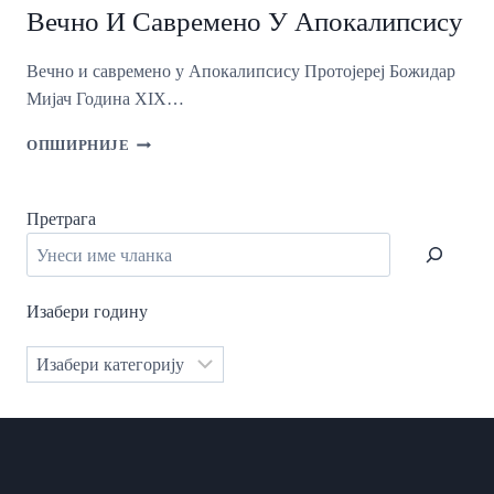
ИСТОРИЈСКИ
Вечно И Савремено У Апокалипсису
И
ДУХОВНИ
ЖИВОТ
Вечно и савремено у Апокалипсису Протојереј Божидар
Мијач Година XIX…
ВЕЧНО
ОПШИРНИЈЕ
И
САВРЕМЕНО
У
Претрага
АПОКАЛИПСИСУ
Изабери годину
Категорије