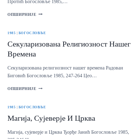
Протић Богословље 1985,…
ХРИШЋАНСКА
ОПШИРНИЈЕ
НАУКА
У
НАРОДНОЈ
1985
|
БОГОСЛОВЉЕ
МУДРОСТИ
Секуларизована Религиозност Нашег
Времена
Секуларизована религиозност нашег времена Радован
Биговић Богословље 1985, 247-264 Цео…
СЕКУЛАРИЗОВАНА
ОПШИРНИЈЕ
РЕЛИГИОЗНОСТ
НАШЕГ
ВРЕМЕНА
1985
|
БОГОСЛОВЉЕ
Магија, Сујеверје И Црква
Магија, сујеверје и Црква Ђорђе Јанић Богословље 1985,