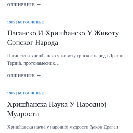
ПРИКАЗИ
ОПШИРНИЈЕ
1985
|
БОГОСЛОВЉЕ
Паганско И Хришћанско У Животу
Српског Народа
Паганско и хришћанско у животу српског народа Драган
Терзић, протонамесник…
ПАГАНСКО
ОПШИРНИЈЕ
И
ХРИШЋАНСКО
У
1985
|
БОГОСЛОВЉЕ
ЖИВОТУ
Хришћанска Наука У Народној
СРПСКОГ
НАРОДА
Мудрости
Хришћанска наука у народној мудрости Ђакон Драган