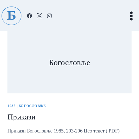
Skip
to
content
Богословље
1985
|
БОГОСЛОВЉЕ
Прикази
Прикази Богословље 1985, 293-296 Цео текст (.PDF)