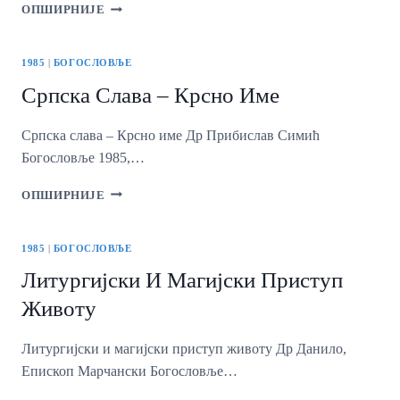
ВЕРА
ОПШИРНИЈЕ
И
ЊЕНИ
СУРОГАТИ
1985
|
БОГОСЛОВЉЕ
Српска Слава – Крсно Име
Српска слава – Крсно име Др Прибислав Симић
Богословље 1985,…
СРПСКА
ОПШИРНИЈЕ
СЛАВА
–
КРСНО
1985
|
БОГОСЛОВЉЕ
ИМЕ
Литургијски И Магијски Приступ
Животу
Литургијски и магијски приступ животу Др Данило,
Епископ Марчански Богословље…