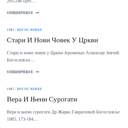
205-246 Цео…
МАГИЈА,
ОПШИРНИЈЕ
СУЈЕВЕРЈЕ
И
ЦРКВА
1985
|
БОГОСЛОВЉЕ
Стари И Нови Човек У Цркви
Стари и нови човек у Цркви Јеромонах Атанасије Јевтић
Богословље…
СТАРИ
ОПШИРНИЈЕ
И
НОВИ
ЧОВЕК
1985
|
БОГОСЛОВЉЕ
У
Вера И Њени Сурогати
ЦРКВИ
Вера и њени сурогати Др Жарко Гавриловић Богословље
1985, 173-184…