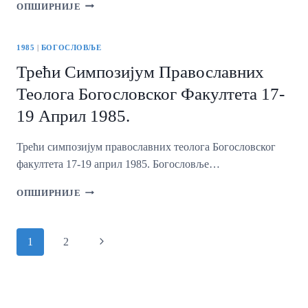
ЛИТУРГИЈСКИ
ОПШИРНИЈЕ
И
МАГИЈСКИ
ПРИСТУП
1985
|
БОГОСЛОВЉЕ
ЖИВОТУ
Трећи Симпозијум Православних
Теолога Богословског Факултета 17-
19 Април 1985.
Трећи симпозијум православних теолога Богословског
факултета 17-19 април 1985. Богословље…
ТРЕЋИ
ОПШИРНИЈЕ
СИМПОЗИЈУМ
ПРАВОСЛАВНИХ
ТЕОЛОГА
Page
Наредни
1
2
БОГОСЛОВСКОГ
Navigation
ФАКУЛТЕТА
Page
17-
19
АПРИЛ