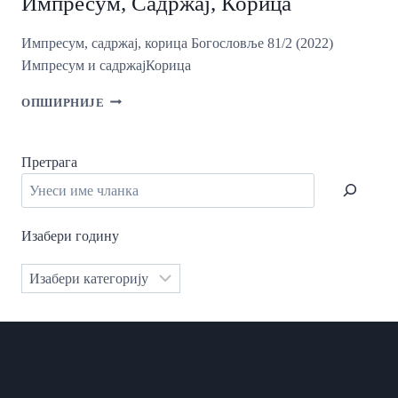
Импресум, Садржај, Корица
СВЕТОГ
ЈУСТИНА
ФИЛОСОФА
Импресум, садржај, корица Богословље 81/2 (2022)
Импресум и садржајКорица
ИМПРЕСУМ,
ОПШИРНИЈЕ
САДРЖАЈ,
КОРИЦА
Претрага
Изабери годину
Категорије