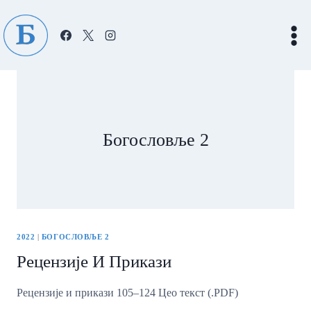
Skip
to
content
Богословље 2
2022
|
БОГОСЛОВЉЕ 2
Рецензије И Прикази
Рецензије и прикази 105–124 Цео текст (.PDF)