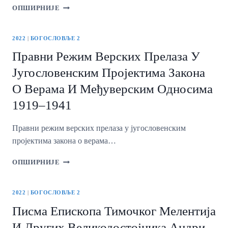
РЕЦЕНЗИЈЕ
ОПШИРНИЈЕ
И
ПРИКАЗИ
2022
|
БОГОСЛОВЉЕ 2
Правни Режим Верских Прелаза У
Југословенским Пројектима Закона
О Верама И Међуверским Односима
1919–1941
Правни режим верских прелаза у југословенским
пројектима закона о верама…
ПРАВНИ
ОПШИРНИЈЕ
РЕЖИМ
ВЕРСКИХ
ПРЕЛАЗА
2022
|
БОГОСЛОВЉЕ 2
У
Писма Епископа Тимочког Мелентија
ЈУГОСЛОВЕНСКИМ
ПРОЈЕКТИМА
И Других Великодостојника Андри