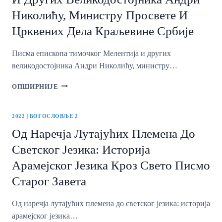
ЗАКОНА
Николићу, Министру Просвете И
О
ВЕРАМА
Црквених Дела Краљевине Србије
И
МЕЂУВЕРСКИМ
Писма епископа тимочког Мелентија и других
ОДНОСИМА
1919–
великодостојника Андри Николићу, министру…
1941
ПИСМА
ОПШИРНИЈЕ
ЕПИСКОПА
ТИМОЧКОГ
МЕЛЕНТИЈА
2022
|
БОГОСЛОВЉЕ 2
И
Од Наречја Лутајућих Племена До
ДРУГИХ
ВЕЛИКОДОСТОЈНИКА
Светског Језика: Историја
АНДРИ
Арамејског Језика Кроз Свето Писмо
НИКОЛИЋУ,
МИНИСТРУ
Старог Завета
ПРОСВЕТЕ
И
Од наречја лутајућих племена до светског језика: историја
ЦРКВЕНИХ
ДЕЛА
арамејског језика…