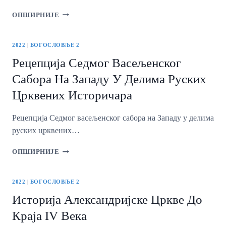
КРАЉЕВИНЕ
СРБИЈЕ
ОД
ОПШИРНИЈЕ
НАРЕЧЈА
ЛУТАЈУЋИХ
ПЛЕМЕНА
2022
|
БОГОСЛОВЉЕ 2
ДО
Рецепција Седмог Васељенског
СВЕТСКОГ
ЈЕЗИКА:
Сабора На Западу У Делима Руских
ИСТОРИЈА
Црквених Историчара
АРАМЕЈСКОГ
ЈЕЗИКА
КРОЗ
Рецепција Седмог васељенског сабора на Западу у делима
СВЕТО
руских црквених…
ПИСМО
СТАРОГ
РЕЦЕПЦИЈА
ОПШИРНИЈЕ
ЗАВЕТА
СЕДМОГ
ВАСЕЉЕНСКОГ
САБОРА
2022
|
БОГОСЛОВЉЕ 2
НА
Историја Александријске Цркве До
ЗАПАДУ
У
Краја IV Века
ДЕЛИМА