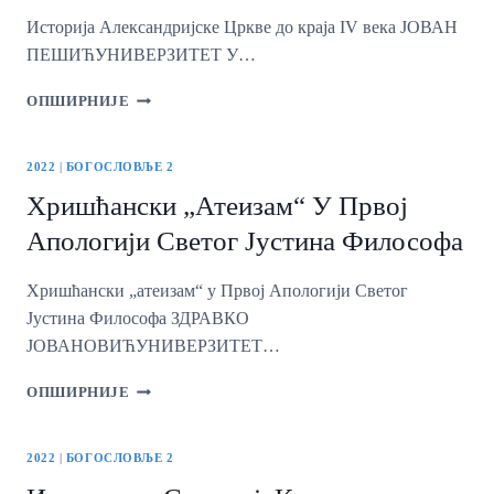
РУСКИХ
Историја Александријске Цркве до краја IV века ЈОВАН
ЦРКВЕНИХ
ИСТОРИЧАРА
ПЕШИЋУНИВЕРЗИТЕТ У…
ИСТОРИЈА
ОПШИРНИЈЕ
АЛЕКСАНДРИЈСКЕ
ЦРКВЕ
ДО
2022
|
БОГОСЛОВЉЕ 2
КРАЈА
Хришћански „атеизам“ У Првој
IV
ВЕКА
Апологији Светог Јустина Философа
Хришћански „атеизам“ у Првој Апологији Светог
Јустина Философа ЗДРАВКО
ЈОВАНОВИЋУНИВЕРЗИТЕТ…
ХРИШЋАНСКИ
ОПШИРНИЈЕ
„АТЕИЗАМ“
У
ПРВОЈ
2022
|
БОГОСЛОВЉЕ 2
АПОЛОГИЈИ