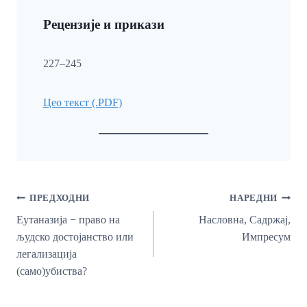
Рецензије и прикази
227–245
Цео текст (.PDF)
Кретање
ПРЕДХОДНИ
НАРЕДНИ
Чланка
Еутаназија − право на
Насловна, Садржај,
људско достојанство или
Импресум
легализација
(само)убиства?