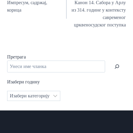
Импресум, садржај,
Канон 14. Сабора у Арлу
корица
из 314. године у контексту
савременог
црквеносудског поступка
Претрага
Изабери годину
Категорије