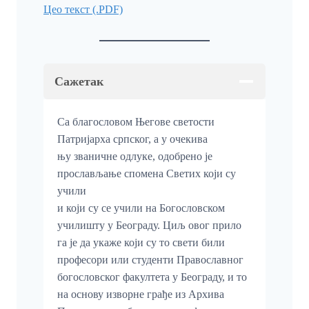
Цео текст (.PDF)
Сажетак
Са благословом Његове светости
Патријарха српског, а у очекива
њу званичне одлуке, одобрено је
прослављање спомена Светих који су
учили
и који су се учили на Богословском
училишту у Београду. Циљ овог прило
га је да укаже који су то свети били
професори или студенти Православног
богословског факултета у Београду, и то
на основу изворне грађе из Архива