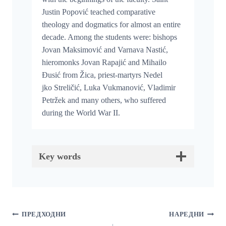
Justin Popović teached comparative
theology and dogmatics for almost an entire
decade. Among the students were: bishops
Jovan Maksimović and Varnava Nastić,
hieromonks Jovan Rapajić and Mihailo
Đusić from Žica, priest-martyrs Nedel
jko Streličić, Luka Vukmanović, Vladimir
Petržek and many others, who suffered
during the World War II.
Key words
Кретање
ПРЕДХОДНИ
НАРЕДНИ
Чланка