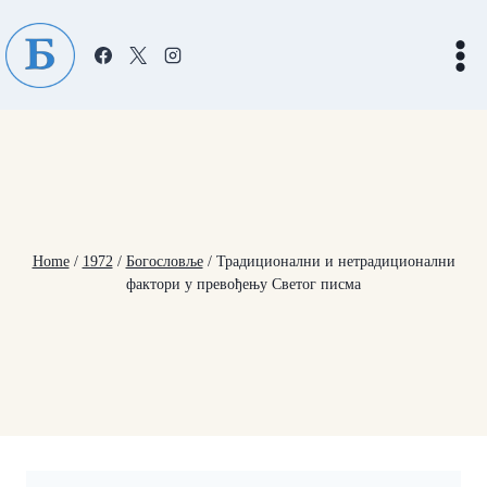
Skip
to
content
Home
/
1972
/
Богословље
/
Традиционални и нетрадиционални
фактори у превођењу Светог писма