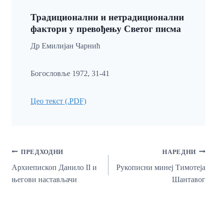
Традиционални и нетрадиционални
фактори у превођењу Светог писма
Др Емилијан Чарнић
Богословље 1972, 31-41
Цео текст (.PDF)
Кретање
ПРЕДХОДНИ
НАРЕДНИ
Чланка
Архиепископ Данило II и
Рукописни минеј Тимотеја
његови настављачи
Шантавог