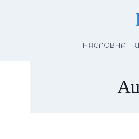
Skip
to
content
НАСЛОВНА
И
Au