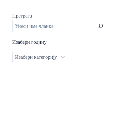
Претрага
Изабери годину
Категорије