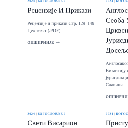
2024
|
БОГОСЛОВЉЕ 2
2024
|
БОГОС
Рецензије И Прикази
Англос
Сеоба 
Рецензије и прикази Стр. 129–149
Црквен
Цео текст (.PDF)
Јурисд
РЕЦЕНЗИЈЕ
ОПШИРНИЈЕ
И
Досељ
ПРИКАЗИ
Англосаксо
Византију 
јурисдикци
Славиша
ОПШИРНИ
2024
|
БОГОСЛОВЉЕ 2
2024
|
БОГОС
Свети Висарион
Прист