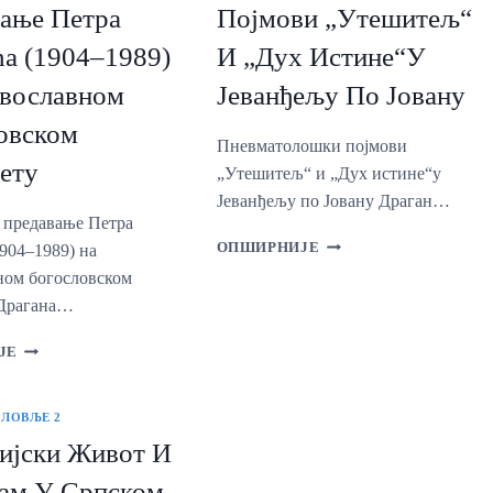
РЕШАВАЊУ
ЈУРИСДИКЦИЈА
ање Петра
Појмови „Утешитељ“
,,ЦРКВЕНОГ
МЕЂУ
ПИТАЊА“
а (1904‒1989)
И „Дух Истине“у
ДОСЕЉЕНИЦИМА
У
вославном
Јеванђељу По Јовану
КНЕЖЕВИНИ
СРБИЈИ
овском
Пневматолошки појмови
ету
„Утешитељ“ и „Дух истине“у
Јеванђељу по Јовану Драган…
 предавање Петра
ПНЕВМАТОЛОШКИ
ОПШИРНИЈЕ
904‒1989) на
ПОЈМОВИ
ном богословском
„УТЕШИТЕЉ“
 Драгана…
И
„ДУХ
ПРИСТУПНО
ЈЕ
ИСТИНЕ“У
ПРЕДАВАЊЕ
ЈЕВАНЂЕЉУ
ПЕТРА
ПО
ЂОРЂИЋА
ЛОВЉЕ 2
ЈОВАНУ
(1904‒
ијски Живот И
1989)
НА
ам У Српском