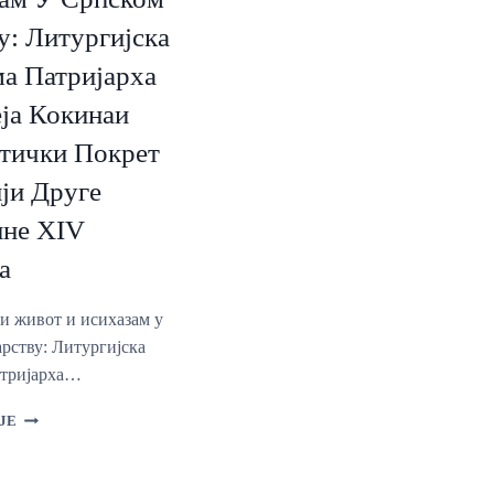
ПРАВОСЛАВНОМ
у: Литургијска
БОГОСЛОВСКОМ
ФАКУЛТЕТУ
а Патријарха
ја Кокинаи
тички Покрет
ји Друге
не XIV
а
и живот и исихазам у
рству: Литургијска
атријарха…
ЛИТУРГИЈСКИ
ЈЕ
ЖИВОТ
И
ИСИХАЗАМ