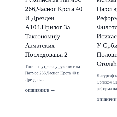
ТРАНСИЛВАНИЈИ
266,Часног Крста 40
Царств
И Дрезден
Реформ
А104.Прилог За
Филоте
Таксономију
Исихас
Азматских
У Срби
Последовања 2
Полови
Столећ
Типови Јутрења у рукописима
Патмос 266,Часног Крста 40 и
Литургијск
Дрезден…
Српском ца
реформа п
ТИПОВИ
ОПШИРНИЈЕ
ЈУТРЕЊА
У
ОПШИРНИ
РУКОПИСИМА
ПАТМОС
266,ЧАСНОГ