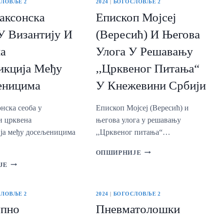
ЛОВЉЕ 2
2024
|
БОГОСЛОВЉЕ 2
аксонска
Епископ Мојсеј
У Византију И
(Вересић) И Његова
а
Улога У Решавању
икција Међу
,,Црквеног Питања“
еницима
У Кнежевини Србији
нска сеоба у
Епископ Мојсеј (Вересић) и
и црквена
његова улога у решавању
ја међу досељеницима
,,Црквеног питања“…
…
ЕПИСКОП
ОПШИРНИЈЕ
МОЈСЕЈ
АНГЛОСАКСОНСКА
ЈЕ
(ВЕРЕСИЋ)
СЕОБА
И
У
ЊЕГОВА
ВИЗАНТИЈУ
ЛОВЉЕ 2
2024
|
БОГОСЛОВЉЕ 2
УЛОГА
И
упно
Пневматолошки
У
ЦРКВЕНА