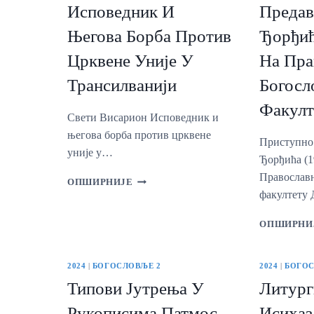
Исповедник И
Предав
Његова Борба Против
Ђорђић
Црквене Уније У
На Пра
Трансилванији
Богосл
Факулт
Свети Висарион Исповедник и
његова борба против црквене
Приступно
уније у…
Ђорђића (1
Православ
СВЕТИ
ОПШИРНИЈЕ
ВИСАРИОН
факултету
ИСПОВЕДНИК
И
ОПШИРНИ
ЊЕГОВА
БОРБА
ПРОТИВ
2024
|
БОГОСЛОВЉЕ 2
2024
|
БОГОС
ЦРКВЕНЕ
Типови Јутрења У
Литург
УНИЈЕ
У
Рукописима Патмос
Исихаз